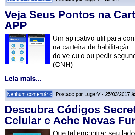
Veja Seus Pontos na Cart
APP
Um aplicativo útil para co
na carteira de habilitação, 
do veículo ou pedir segund
(CNH).
Leia mais...
Nenhum comentário
Postado por LugarV - 25/03/2017 à
Descubra Códigos Secre
Celular e Ache Novas Fu
Que tal encontrar seu lad