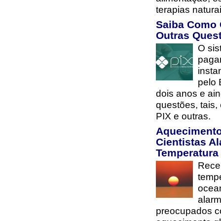
terapias natur
Saiba Como 
Outras Ques
O si
paga
insta
pelo 
dois anos e ai
questões, tais
PIX e outras.
Aquecimento
Cientistas 
Temperatura
Rece
tempe
ocea
alarm
preocupados co