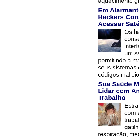
aquecimento gl
Em Alarmant
Hackers Con
Acessar Saté
Os h
cons
inter
um sa
permitindo a m
seus sistemas 
códigos malici
Sua Saúde M
Lidar com A
Trabalho
Estra
com 
traba
gatil
respiração, me