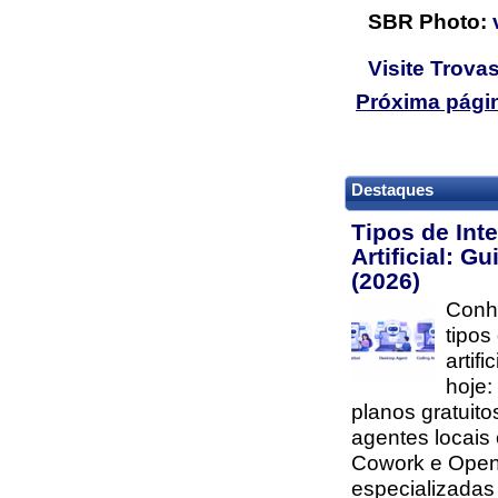
SBR Photo:
Visite Trovas
Próxima pági
Destaques
Tipos de Inte
Artificial: G
(2026)
Conhe
tipos
artifi
hoje:
planos gratuito
agentes locais
Cowork e Open
especializada