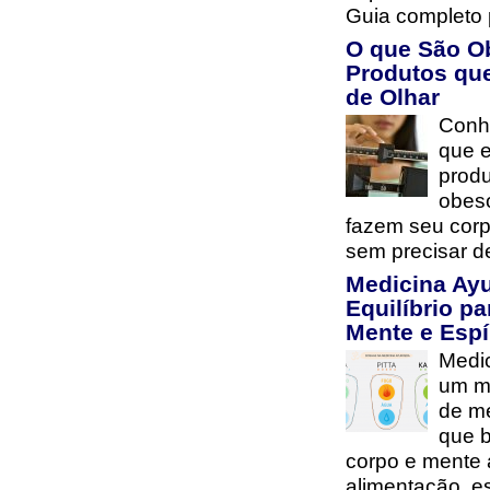
Guia completo 
O que São O
Produtos qu
de Olhar
Conh
que e
prod
obes
fazem seu cor
sem precisar d
Medicina Ay
Equilíbrio pa
Mente e Espí
Medi
um mé
de me
que b
corpo e mente 
alimentação, es