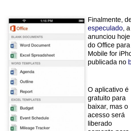
Finalmente, d
especulado
, 
anunciou hoje 
do Office para
Mobile for iP
publicada no
O aplicativo é
gratuito para
baixar, mas o
acesso será
liberado