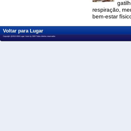
gatil
respiração, me
bem-estar físic
Voltar para Lugar
Copyright @2012-2026 Lugar Vazio by SBR Todos direitos reservados