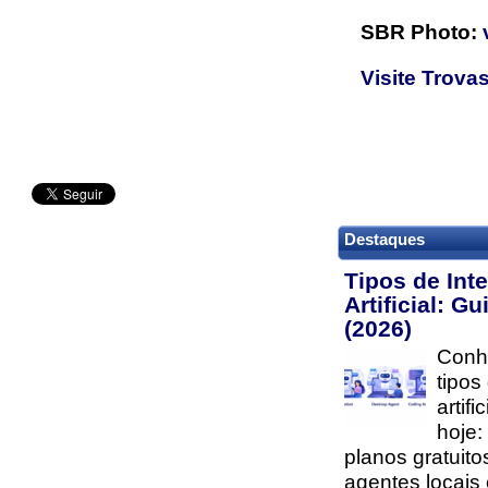
SBR Photo:
Visite Trovas
Destaques
Tipos de Inte
Artificial: G
(2026)
Conhe
tipos
artifi
hoje:
planos gratuito
agentes locais