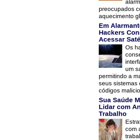
alarm
preocupados co
aquecimento gl
Em Alarmant
Hackers Con
Acessar Saté
Os h
cons
inter
um sa
permitindo a m
seus sistemas 
códigos malici
Sua Saúde M
Lidar com A
Trabalho
Estra
com 
traba