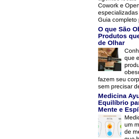
Cowork e Open
especializada
Guia completo 
O que São O
Produtos qu
de Olhar
Conh
que e
prod
obes
fazem seu cor
sem precisar d
Medicina Ay
Equilíbrio pa
Mente e Espí
Medi
um mé
de me
que b