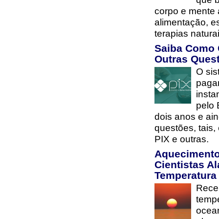
corpo e mente 
alimentação, es
terapias natur
Saiba Como 
Outras Ques
O si
paga
insta
pelo 
dois anos e ai
questões, tais
PIX e outras.
Aquecimento
Cientistas 
Temperatura
Rece
tempe
ocea