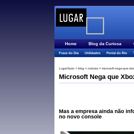
Home
Blog da Curiosa
Frase do Dia
Utilidades
Portal do Rio
>
>
>
LugarVazio
blog
noticias
microsoft-nega-que-xbo
Microsoft Nega que Xbo
Mas a empresa ainda não info
no novo console