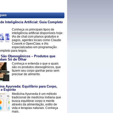
ques
de Inteligência Artificial: Guia Completo
Conheça os principais tipos de
inteligência artificial disponíveis hoje:
IAs de chat com planos gratuitos e
pagos, agentes locais como Claude
Cowork e OpenClaw, e IAs
especializadas em programação.
ompleto para leigos.
 São Obesogênicos – Produtos que
dam Só de Olhar
Conheça e entenda o que e quais
são os produtos obesogênicos, que
fazem seu corpo ganhar peso sem
precisar de alimento.
ina Ayurveda: Equilíbrio para Corpo,
e Espírito
Medicina Ayurveda é um método
tradicional de medicina indiana que
busca equilibrar corpo e mente
através da alimentação, estilo de
vida e terapias naturais. Conheça
mais.