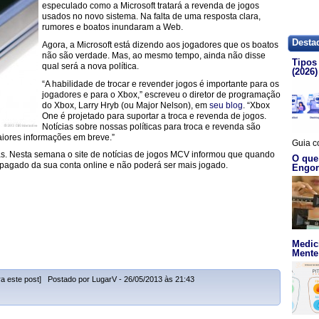
especulado como a Microsoft tratará a revenda de jogos
usados no novo sistema. Na falta de uma resposta clara,
rumores e boatos inundaram a Web.
Desta
Agora, a Microsoft está dizendo aos jogadores que os boatos
não são verdade. Mas, ao mesmo tempo, ainda não disse
Tipos 
qual será a nova política.
(2026)
“A habilidade de trocar e revender jogos é importante para os
jogadores e para o Xbox,” escreveu o diretor de programação
do Xbox, Larry Hryb (ou Major Nelson), em
seu blog
. “Xbox
One é projetado para suportar a troca e revenda de jogos.
Notícias sobre nossas políticas para troca e revenda são
aiores informações em breve.”
Guia c
tas. Nesta semana o site de notícias de jogos MCV informou que quando
O que
agado da sua conta online e não poderá ser mais jogado.
Engor
Medic
Mente 
a este post] Postado por LugarV - 26/05/2013 às 21:43