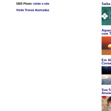
SBR Photo:
visite o site
Saiba
Visite Trovas Ilustradas
Aquec
com T
Em Al
Conse
Sua S
Ansie