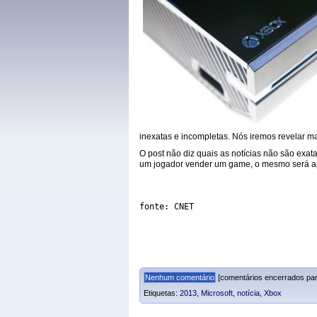
inexatas e incompletas. Nós iremos revelar m
O post não diz quais as notícias não são exa
um jogador vender um game, o mesmo será ap
fonte: CNET
Nenhum comentário
[comentários encerrados par
Etiquetas:
2013
,
Microsoft
,
notícia
,
Xbox