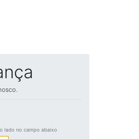
ança
nosco.
ao lado no campo abaixo