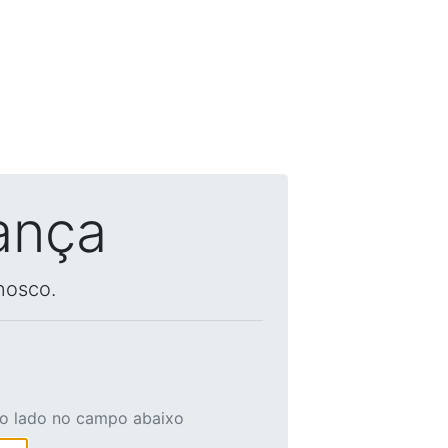
ança
nosco.
ao lado no campo abaixo