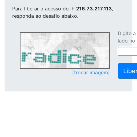
Para liberar o acesso
do IP
216.73.217.113
,
responda ao desafio abaixo.
Digite 
lado no
[trocar imagem]