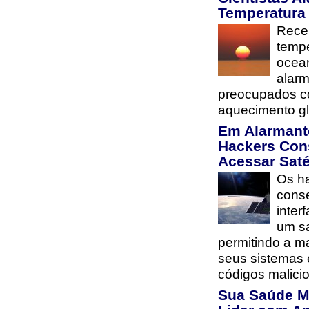
Temperatura
Rece
tempe
ocea
alarm
preocupados co
aquecimento gl
Em Alarmant
Hackers Con
Acessar Saté
Os h
cons
inter
um sa
permitindo a m
seus sistemas 
códigos malici
Sua Saúde M