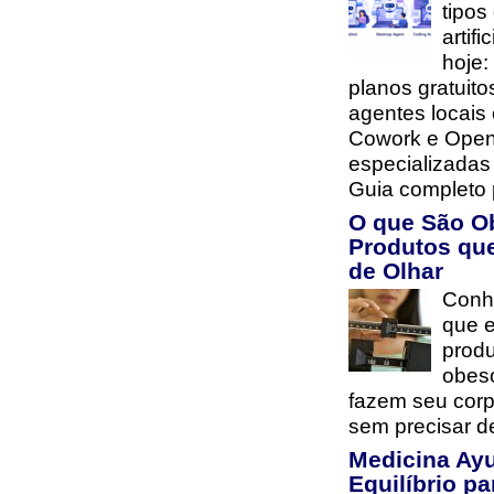
tipos
artifi
hoje:
planos gratuito
agentes locais
Cowork e Open
especializada
Guia completo 
O que São O
Produtos qu
de Olhar
Conh
que e
prod
obes
fazem seu cor
sem precisar d
Medicina Ay
Equilíbrio pa