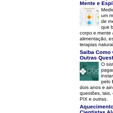
Mente e Espí
Medi
um mé
de me
que b
corpo e mente 
alimentação, es
terapias natur
Saiba Como 
Outras Ques
O si
paga
insta
pelo 
dois anos e ai
questões, tais
PIX e outras.
Aquecimento
Cientistas 