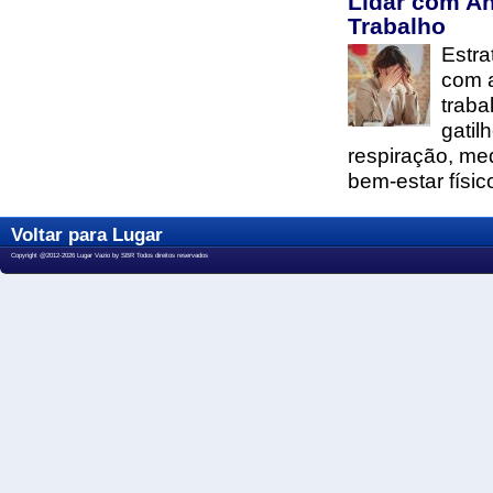
Lidar com A
Trabalho
Estra
com 
traba
gatil
respiração, me
bem-estar físic
Voltar para Lugar
Copyright @2012-2026 Lugar Vazio by SBR Todos direitos reservados