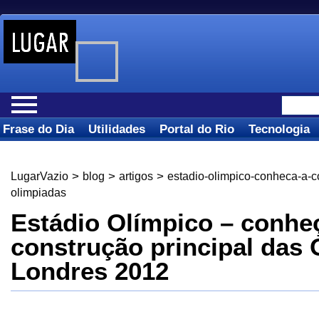
Frase do Dia
Utilidades
Portal do Rio
Tecnologia
>
>
>
LugarVazio
blog
artigos
estadio-olimpico-conheca-a-c
olimpiadas
Estádio Olímpico – conhe
construção principal das
Londres 2012