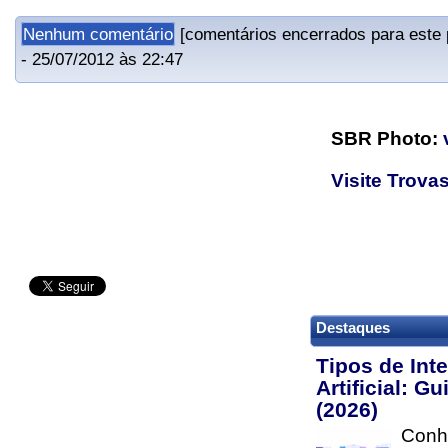
Nenhum comentário
[comentários encerrados para este
- 25/07/2012 às 22:47
SBR Photo:
Visite Trovas
Destaques
Tipos de Inte
Artificial: G
(2026)
Conhe