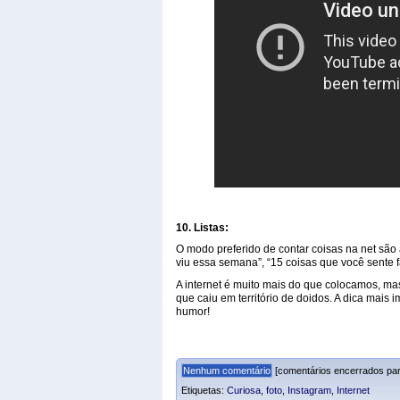
10. Listas:
O modo preferido de contar coisas na net são 
viu essa semana”, “15 coisas que você sente fal
A internet é muito mais do que colocamos, m
que caiu em território de doidos. A dica mais
humor!
Nenhum comentário
[comentários encerrados par
Etiquetas:
Curiosa
,
foto
,
Instagram
,
Internet