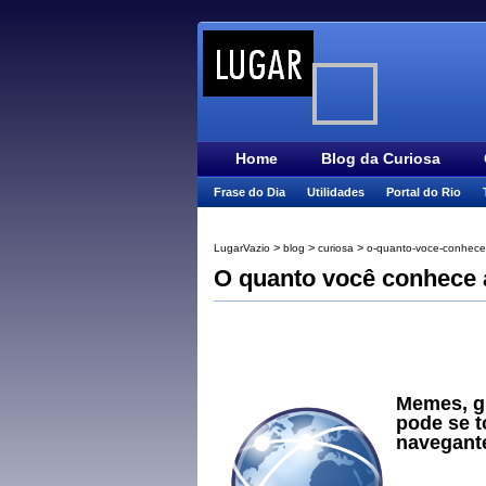
Home
Blog da Curiosa
Frase do Dia
Utilidades
Portal do Rio
>
>
>
LugarVazio
blog
curiosa
o-quanto-voce-conhece-
O quanto você conhece a
Memes, gi
pode se t
navegante