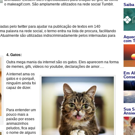
o makeagif.com. São amplamente utilizados na rede social Tumblr.
Saiba
iadas pelo twitter para ajudar na publicação de textos em 140
ma palavra na rede social, o termo entra na lista de procura, facilitando
 Atualmente são utilizadas indiscriminadamente pelos internautas para
Aquec
com T
4. Gatos:
Outra mega mania da internet são os gatos. Eles aparecem na forma
de memes, gifs, vídeos no youtube, declarações de amor….
Em Al
A internet ama os
Conse
gatos e o porquê,
ninguém ainda foi
capaz de dizer.
Sua S
Para entender um
Ansie
pouco mais a
paixão por esses
animaizinhos
peludos, fica aqui
o nome de alguns