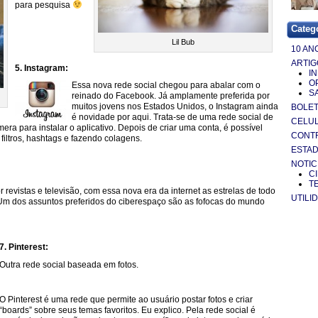
para pesquisa
Categ
Lil Bub
10 AN
ARTIG
5. Instagram:
I
O
Essa nova rede social chegou para abalar com o
S
reinado do Facebook. Já amplamente preferida por
muitos jovens nos Estados Unidos, o Instagram ainda
BOLE
é novidade por aqui. Trata-se de uma rede social de
CELU
mera para instalar o aplicativo. Depois de criar uma conta, é possível
CONT
filtros, hashtags e fazendo colagens.
ESTA
NOTIC
C
T
 revistas e televisão, com essa nova era da internet as estrelas de todo
UTILI
m dos assuntos preferidos do ciberespaço são as fofocas do mundo
7. Pinterest:
Outra rede social baseada em fotos.
O Pinterest é uma rede que permite ao usuário postar fotos e criar
“boards” sobre seus temas favoritos. Eu explico. Pela rede social é