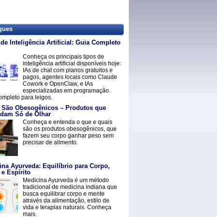
ques
de Inteligência Artificial: Guia Completo
Conheça os principais tipos de
inteligência artificial disponíveis hoje:
IAs de chat com planos gratuitos e
pagos, agentes locais como Claude
Cowork e OpenClaw, e IAs
especializadas em programação.
ompleto para leigos.
 São Obesogênicos – Produtos que
dam Só de Olhar
Conheça e entenda o que e quais
são os produtos obesogênicos, que
fazem seu corpo ganhar peso sem
precisar de alimento.
ina Ayurveda: Equilíbrio para Corpo,
e Espírito
Medicina Ayurveda é um método
tradicional de medicina indiana que
busca equilibrar corpo e mente
através da alimentação, estilo de
vida e terapias naturais. Conheça
mais.