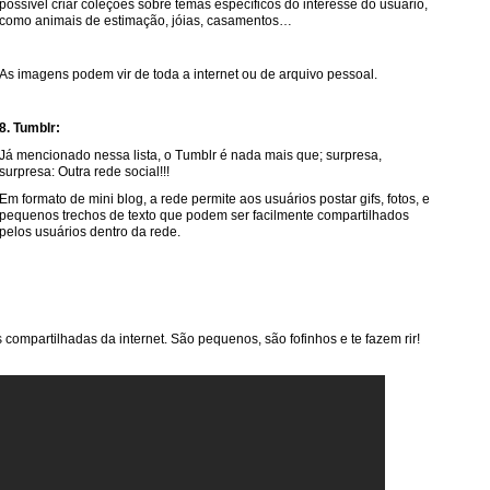
possível criar coleções sobre temas específicos do interesse do usuário,
como animais de estimação, jóias, casamentos…
As imagens podem vir de toda a internet ou de arquivo pessoal.
8. Tumblr:
Já mencionado nessa lista, o Tumblr é nada mais que; surpresa,
surpresa: Outra rede social!!!
Em formato de mini blog, a rede permite aos usuários postar gifs, fotos, e
pequenos trechos de texto que podem ser facilmente compartilhados
pelos usuários dentro da rede.
 compartilhadas da internet. São pequenos, são fofinhos e te fazem rir!