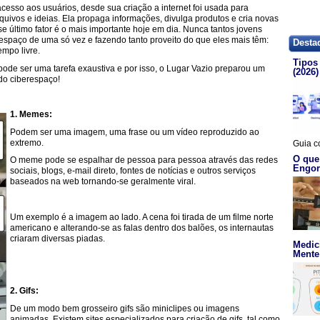
acesso aos usuários, desde sua criação a internet foi usada para
quivos e ideias. Ela propaga informações, divulga produtos e cria novas
e último fator é o mais importante hoje em dia. Nunca tantos jovens
espaço de uma só vez e fazendo tanto proveito do que eles mais têm:
Desta
empo livre.
Tipos 
ode ser uma tarefa exaustiva e por isso, o Lugar Vazio preparou um
(2026)
do ciberespaço!
1. Memes:
Podem ser uma imagem, uma frase ou um vídeo reproduzido ao
extremo.
Guia c
O que
O meme pode se espalhar de pessoa para pessoa através das redes
Engor
sociais, blogs, e-mail direto, fontes de notícias e outros serviços
baseados na web tornando-se geralmente viral.
Um exemplo é a imagem ao lado. A cena foi tirada de um filme norte
americano e alterando-se as falas dentro dos balões, os internautas
criaram diversas piadas.
Medic
Mente 
2. Gifs:
De um modo bem grosseiro gifs são miniclipes ou imagens
animadas. Existem sites especializados para criação de gifs, tal como