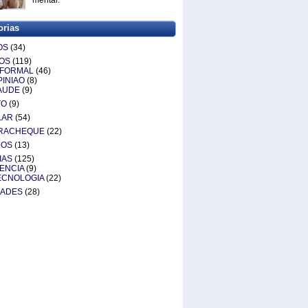
mental.
orias
OS
(34)
OS
(119)
NFORMAL
(46)
PINIAO
(8)
AUDE
(9)
TO
(9)
LAR
(54)
RACHEQUE
(22)
DOS
(13)
IAS
(125)
IENCIA
(9)
ECNOLOGIA
(22)
DADES
(28)