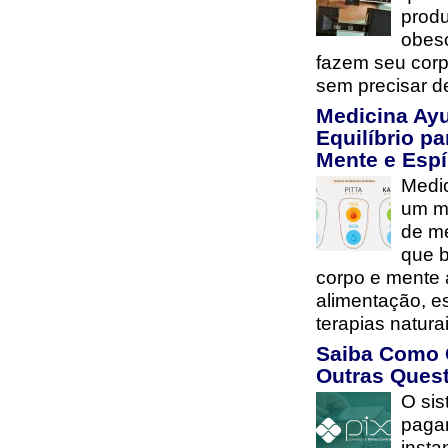
prod
obes
fazem seu cor
sem precisar d
Medicina Ay
Equilíbrio pa
Mente e Espí
Medi
um mé
de me
que b
corpo e mente 
alimentação, es
terapias natur
Saiba Como 
Outras Ques
O si
paga
insta