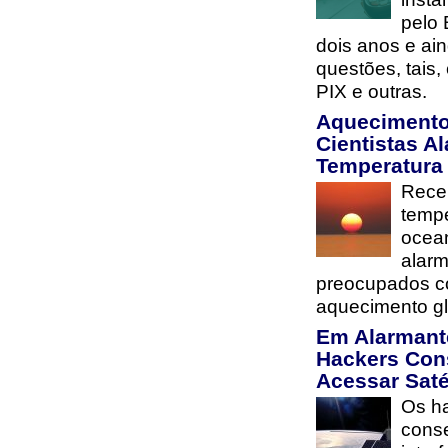
pelo 
dois anos e ai
questões, tais
PIX e outras.
Aquecimento
Cientistas 
Temperatura
Rece
tempe
ocea
alarm
preocupados co
aquecimento gl
Em Alarmant
Hackers Con
Acessar Saté
Os h
cons