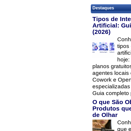
Destaques
Tipos de Inte
Artificial: G
(2026)
Conhe
tipos
artifi
hoje:
planos gratuito
agentes locais
Cowork e Open
especializada
Guia completo 
O que São O
Produtos qu
de Olhar
Conh
que e