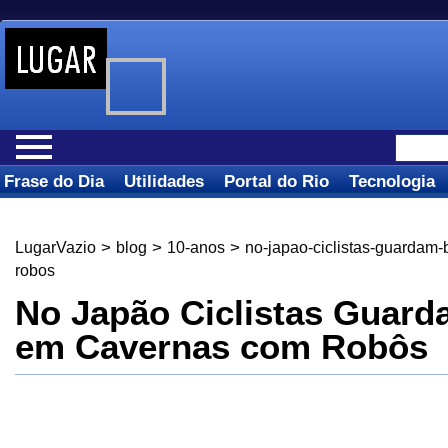
Frase do Dia
Utilidades
Portal do Rio
Tecnologia
>
>
>
LugarVazio
blog
10-anos
no-japao-ciclistas-guardam
robos
No Japão Ciclistas Guard
em Cavernas com Robôs