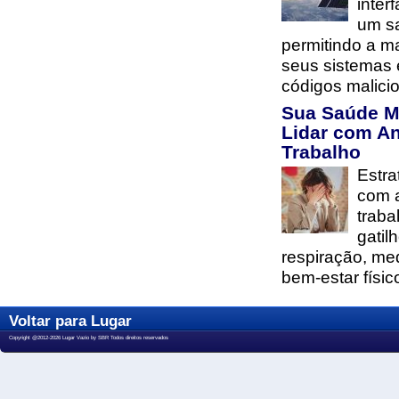
inter
um sa
permitindo a m
seus sistemas 
códigos malici
Sua Saúde M
Lidar com A
Trabalho
Estra
com 
traba
gatil
respiração, me
bem-estar físic
Voltar para Lugar
Copyright @2012-2026 Lugar Vazio by SBR Todos direitos reservados