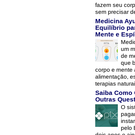
fazem seu cor
sem precisar d
Medicina Ay
Equilíbrio pa
Mente e Espí
Medi
um mé
de me
que b
corpo e mente 
alimentação, es
terapias natur
Saiba Como 
Outras Ques
O si
paga
insta
pelo 
dois anos e ai