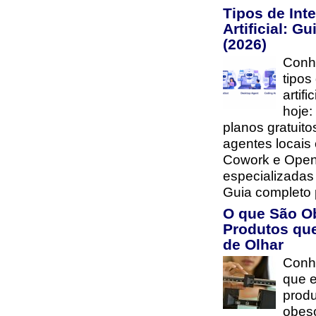
Tipos de Inte
Artificial: G
(2026)
Conhe
tipos
artifi
hoje:
planos gratuito
agentes locais
Cowork e Open
especializada
Guia completo 
O que São O
Produtos qu
de Olhar
Conh
que e
prod
obes