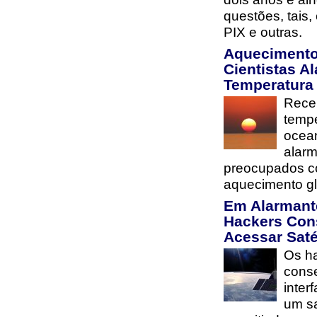
questões, tais
PIX e outras.
Aquecimento
Cientistas 
Temperatura
Rece
tempe
ocea
alarm
preocupados co
aquecimento gl
Em Alarmant
Hackers Con
Acessar Saté
Os h
cons
inter
um sa