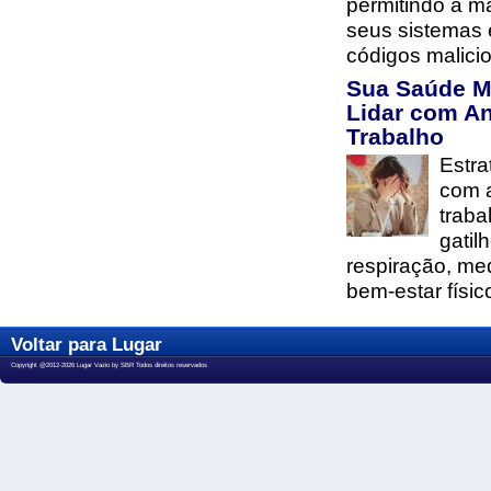
permitindo a m
seus sistemas 
códigos malici
Sua Saúde M
Lidar com A
Trabalho
Estra
com 
traba
gatil
respiração, me
bem-estar físic
Voltar para Lugar
Copyright @2012-2026 Lugar Vazio by SBR Todos direitos reservados