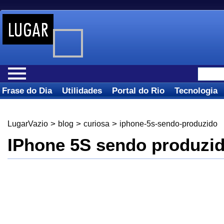
Frase do Dia
Utilidades
Portal do Rio
Tecnologia
>
>
>
LugarVazio
blog
curiosa
iphone-5s-sendo-produzido
IPhone 5S sendo produzi