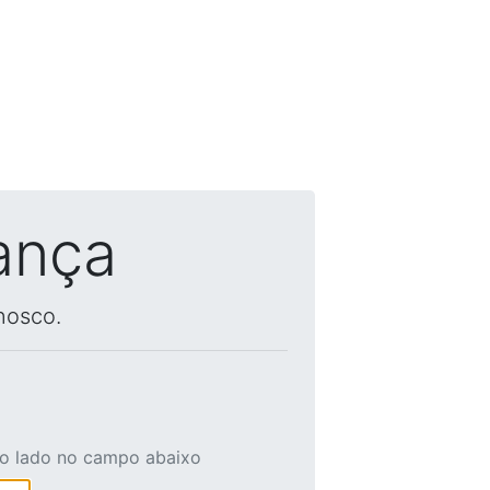
ança
nosco.
ao lado no campo abaixo