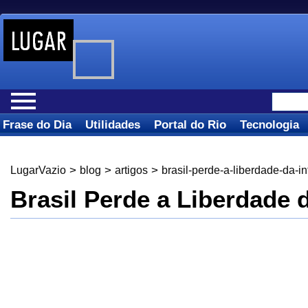
Frase do Dia
Utilidades
Portal do Rio
Tecnologia
>
>
>
LugarVazio
blog
artigos
brasil-perde-a-liberdade-da-in
Brasil Perde a Liberdade d