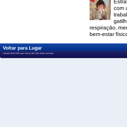
Estra
com 
traba
gatil
respiração, me
bem-estar físic
Voltar para Lugar
Copyright @2012-2026 Lugar Vazio by SBR Todos direitos reservados