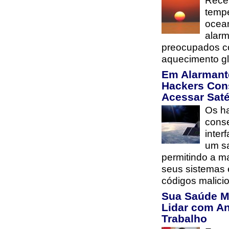
Rece
tempe
ocea
alarm
preocupados co
aquecimento gl
Em Alarmant
Hackers Con
Acessar Saté
Os h
cons
inter
um sa
permitindo a m
seus sistemas 
códigos malici
Sua Saúde M
Lidar com A
Trabalho