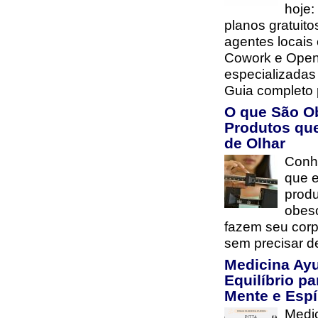
hoje:
planos gratuito
agentes locais
Cowork e Open
especializada
Guia completo 
O que São O
Produtos qu
de Olhar
Conh
que e
prod
obes
fazem seu cor
sem precisar d
Medicina Ay
Equilíbrio pa
Mente e Espí
Medi