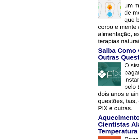
um mé
de me
que b
corpo e mente 
alimentação, es
terapias natur
Saiba Como 
Outras Ques
O si
paga
insta
pelo 
dois anos e ai
questões, tais
PIX e outras.
Aquecimento
Cientistas 
Temperatura